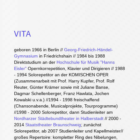
VITA
geboren 1966 in Berlin //
Georg-Friedrich-Händel-
Gymnasium
in Friedrichshain // 1984 bis 1988
Direktstudium an der
Hochschule für Musik "Hanns
Eisler"
Opernkorrepetition, Klavier und Dirigieren // 1988
- 1994 Solorepetitor an der KOMISCHEN OPER
(Zusammenarbeit mit Prof. Harry Kupfer, Prof. Rolf
Reuter, Günter Krämer sowie mit Juliane Banse,
Dagmar Schellenberger, Franz Hawlata, Jochen
Kowalski u.v.a.) //1994 - 1998 freischaffend
(Chansonabende, Musicalprojekte, Tourprogramme)
//1998 - 2000 Solorepetitor, dann Studienleiter am
Nordharzer Städtebundtheater in Halberstadt
// 2000 -
2014
Staatstheater Braunschweig
; zunächst
Solorepetitor, ab 2007 Studienleiter und Kapellmeister//
großes Repertoire: kompletter Ring des Nibelungen,