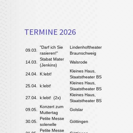
TERMINE 2026
"Darf ich Sie
Lindenhoftheater
09.03.
rasieren!"
Braunschweig
Stabat Mater
14.03.
Walsrode
(Jenkins)
Kleines Haus,
24.04.
K:lebt!
Staatstheater BS
Kleines Haus,
25.04.
k:lebt!
Staatstheater BS
Kleines Haus,
27.04.
k:lebt! (2x)
Staatstheater BS
Konzert zum
09.05.
Golslar
Muttertag
Petite Messe
30.05.
Göttingen
solenelle
Petite Messe