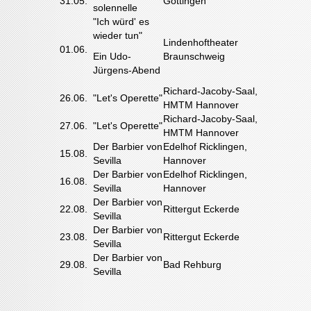
31.05.
Göttingen
solennelle
"Ich würd' es
wieder tun"
Lindenhoftheater
01.06.
Ein Udo-
Braunschweig
Jürgens-Abend
Richard-Jacoby-Saal,
26.06.
"Let's Operette"
HMTM Hannover
Richard-Jacoby-Saal,
27.06.
"Let's Operette"
HMTM Hannover
Der Barbier von
Edelhof Ricklingen,
15.08.
Sevilla
Hannover
Der Barbier von
Edelhof Ricklingen,
16.08.
Sevilla
Hannover
Der Barbier von
22.08.
Rittergut Eckerde
Sevilla
Der Barbier von
23.08.
Rittergut Eckerde
Sevilla
Der Barbier von
29.08.
Bad Rehburg
Sevilla